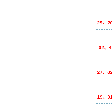
29、2
02、
27、0
19、3