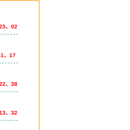
23、02
1、17
22、38
13、32